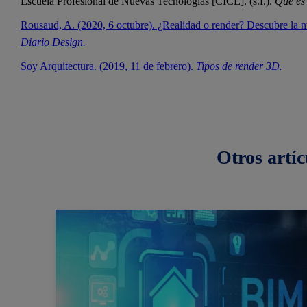
Escuela Profesional de Nuevas Tecnologías [CICE]. (s.f.).
Qué es 
Rousaud, A. (2020, 6 octubre). ¿Realidad o render? Descubre la nu
Diario Design.
Soy Arquitectura. (2019, 11 de febrero).
Tipos de render 3D.
Otros
artíc