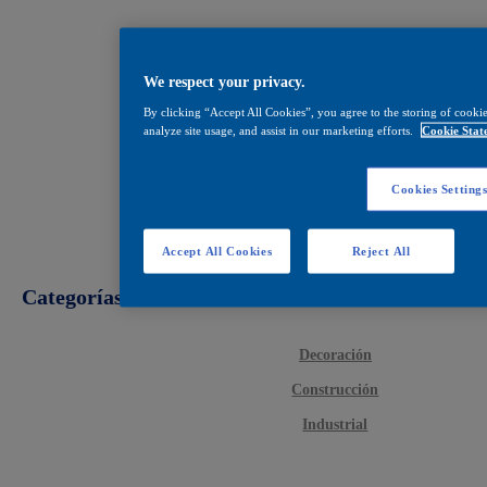
We respect your privacy.
By clicking “Accept All Cookies”, you agree to the storing of cookie
analyze site usage, and assist in our marketing efforts.
Cookie Stat
Cookies Setting
Accept All Cookies
Reject All
Categorías
Decoración
Construcción
Industrial