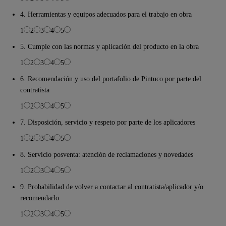
4. Herramientas y equipos adecuados para el trabajo en obra
1
2
3
4
5
5. Cumple con las normas y aplicación del producto en la obra
1
2
3
4
5
6. Recomendación y uso del portafolio de Pintuco por parte del
contratista
1
2
3
4
5
7. Disposición, servicio y respeto por parte de los aplicadores
1
2
3
4
5
8. Servicio posventa: atención de reclamaciones y novedades
1
2
3
4
5
9. Probabilidad de volver a contactar al contratista/aplicador y/o
recomendarlo
1
2
3
4
5