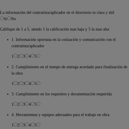
La información del contratista/aplicador en el directorio es clara y útil
Si
No
Califique de 1 a 5, siendo 1 la calificación mas baja y 5 la mas alta:
1. Información oportuna en la cotización y comunicación con el
contratista/aplicador
1
2
3
4
5
2. Cumplimiento en el tiempo de entrega acordado para finalización de
la obra
1
2
3
4
5
3. Cumplimiento en los requisitos y documentación requerida
1
2
3
4
5
4. Herramientas y equipos adecuados para el trabajo en obra
1
2
3
4
5