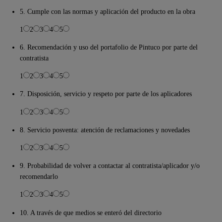
5. Cumple con las normas y aplicación del producto en la obra
1
2
3
4
5
6. Recomendación y uso del portafolio de Pintuco por parte del
contratista
1
2
3
4
5
7. Disposición, servicio y respeto por parte de los aplicadores
1
2
3
4
5
8. Servicio posventa: atención de reclamaciones y novedades
1
2
3
4
5
9. Probabilidad de volver a contactar al contratista/aplicador y/o
recomendarlo
1
2
3
4
5
10. A través de que medios se enteró del directorio