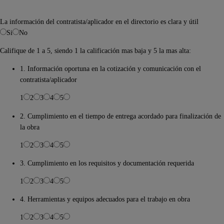
La información del contratista/aplicador en el directorio es clara y útil
Si
No
Califique de 1 a 5, siendo 1 la calificación mas baja y 5 la mas alta:
1. Información oportuna en la cotización y comunicación con el
contratista/aplicador
1
2
3
4
5
2. Cumplimiento en el tiempo de entrega acordado para finalización de
la obra
1
2
3
4
5
3. Cumplimiento en los requisitos y documentación requerida
1
2
3
4
5
4. Herramientas y equipos adecuados para el trabajo en obra
1
2
3
4
5