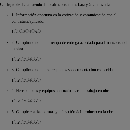
Califique de 1 a 5, siendo 1 la calificación mas baja y 5 la mas alta:
1. Información oportuna en la cotización y comunicación con el
contratista/aplicador
1
2
3
4
5
2. Cumplimiento en el tiempo de entrega acordado para finalización de
la obra
1
2
3
4
5
3. Cumplimiento en los requisitos y documentación requerida
1
2
3
4
5
4. Herramientas y equipos adecuados para el trabajo en obra
1
2
3
4
5
5. Cumple con las normas y aplicación del producto en la obra
1
2
3
4
5