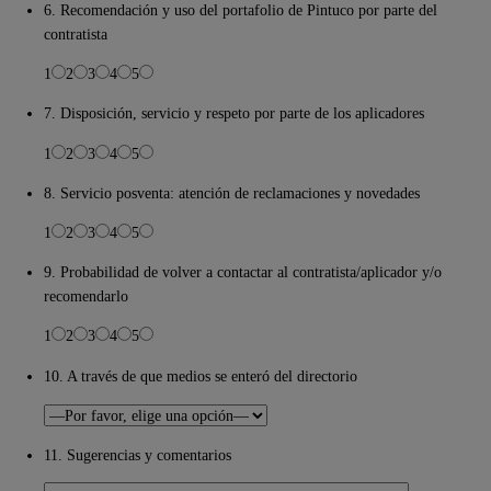
6. Recomendación y uso del portafolio de Pintuco por parte del
contratista
1
2
3
4
5
7. Disposición, servicio y respeto por parte de los aplicadores
1
2
3
4
5
8. Servicio posventa: atención de reclamaciones y novedades
1
2
3
4
5
9. Probabilidad de volver a contactar al contratista/aplicador y/o
recomendarlo
1
2
3
4
5
10. A través de que medios se enteró del directorio
11. Sugerencias y comentarios