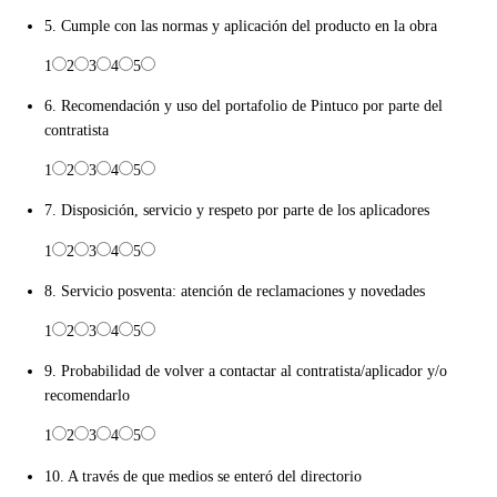
5. Cumple con las normas y aplicación del producto en la obra
1
2
3
4
5
6. Recomendación y uso del portafolio de Pintuco por parte del
contratista
1
2
3
4
5
7. Disposición, servicio y respeto por parte de los aplicadores
1
2
3
4
5
8. Servicio posventa: atención de reclamaciones y novedades
1
2
3
4
5
9. Probabilidad de volver a contactar al contratista/aplicador y/o
recomendarlo
1
2
3
4
5
10. A través de que medios se enteró del directorio