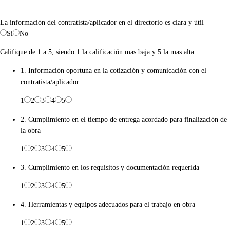
La información del contratista/aplicador en el directorio es clara y útil
Si
No
Califique de 1 a 5, siendo 1 la calificación mas baja y 5 la mas alta:
1. Información oportuna en la cotización y comunicación con el
contratista/aplicador
1
2
3
4
5
2. Cumplimiento en el tiempo de entrega acordado para finalización de
la obra
1
2
3
4
5
3. Cumplimiento en los requisitos y documentación requerida
1
2
3
4
5
4. Herramientas y equipos adecuados para el trabajo en obra
1
2
3
4
5