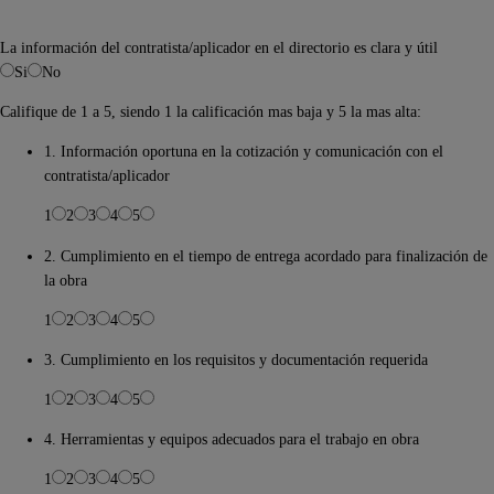
La información del contratista/aplicador en el directorio es clara y útil
Si
No
Califique de 1 a 5, siendo 1 la calificación mas baja y 5 la mas alta:
1. Información oportuna en la cotización y comunicación con el
contratista/aplicador
1
2
3
4
5
2. Cumplimiento en el tiempo de entrega acordado para finalización de
la obra
1
2
3
4
5
3. Cumplimiento en los requisitos y documentación requerida
1
2
3
4
5
4. Herramientas y equipos adecuados para el trabajo en obra
1
2
3
4
5