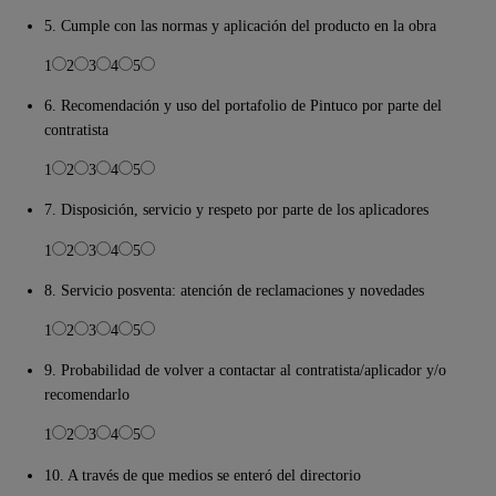
5. Cumple con las normas y aplicación del producto en la obra
1
2
3
4
5
6. Recomendación y uso del portafolio de Pintuco por parte del
contratista
1
2
3
4
5
7. Disposición, servicio y respeto por parte de los aplicadores
1
2
3
4
5
8. Servicio posventa: atención de reclamaciones y novedades
1
2
3
4
5
9. Probabilidad de volver a contactar al contratista/aplicador y/o
recomendarlo
1
2
3
4
5
10. A través de que medios se enteró del directorio