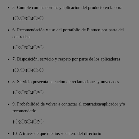
5. Cumple con las normas y aplicación del producto en la obra
1
2
3
4
5
6. Recomendación y uso del portafolio de Pintuco por parte del
contratista
1
2
3
4
5
7. Disposición, servicio y respeto por parte de los aplicadores
1
2
3
4
5
8. Servicio posventa: atención de reclamaciones y novedades
1
2
3
4
5
9. Probabilidad de volver a contactar al contratista/aplicador y/o
recomendarlo
1
2
3
4
5
10. A través de que medios se enteró del directorio