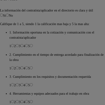
La información del contratista/aplicador en el directorio es clara y útil
Si
No
Califique de 1 a 5, siendo 1 la calificación mas baja y 5 la mas alta:
1. Información oportuna en la cotización y comunicación con el
contratista/aplicador
1
2
3
4
5
2. Cumplimiento en el tiempo de entrega acordado para finalización de
la obra
1
2
3
4
5
3. Cumplimiento en los requisitos y documentación requerida
1
2
3
4
5
4. Herramientas y equipos adecuados para el trabajo en obra
1
2
3
4
5