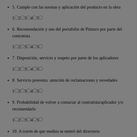
5. Cumple con las normas y aplicación del producto en la obra
1
2
3
4
5
6. Recomendación y uso del portafolio de Pintuco por parte del
contratista
1
2
3
4
5
7. Disposición, servicio y respeto por parte de los aplicadores
1
2
3
4
5
8. Servicio posventa: atención de reclamaciones y novedades
1
2
3
4
5
9. Probabilidad de volver a contactar al contratista/aplicador y/o
recomendarlo
1
2
3
4
5
10. A través de que medios se enteró del directorio