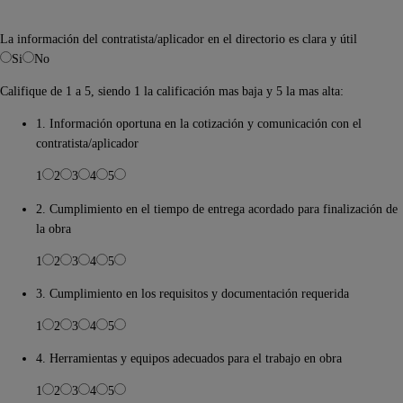
La información del contratista/aplicador en el directorio es clara y útil
Si
No
Califique de 1 a 5, siendo 1 la calificación mas baja y 5 la mas alta:
1. Información oportuna en la cotización y comunicación con el
contratista/aplicador
1
2
3
4
5
2. Cumplimiento en el tiempo de entrega acordado para finalización de
la obra
1
2
3
4
5
3. Cumplimiento en los requisitos y documentación requerida
1
2
3
4
5
4. Herramientas y equipos adecuados para el trabajo en obra
1
2
3
4
5