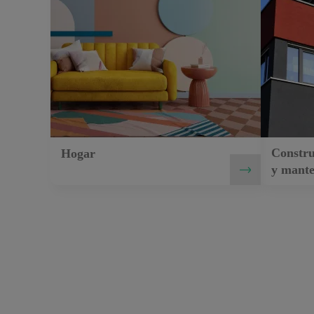
Constru
Hogar
y mante