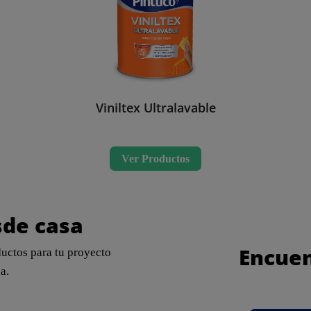
Viniltex Ultralavable
Ver Productos
sde casa
Encuen
ductos para tu proyecto
a.