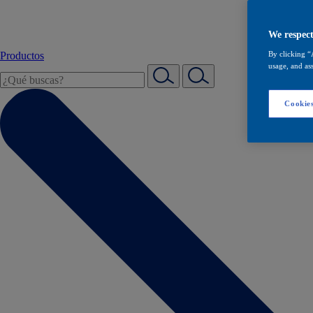
We respect
Productos
By clicking “
usage, and ass
Cookies