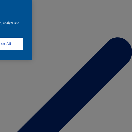
, analyze site
ect All