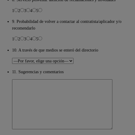
1
2
3
4
5
9. Probabilidad de volver a contactar al contratista/aplicador y/o
recomendarlo
1
2
3
4
5
10. A través de que medios se enteró del directorio
11. Sugerencias y comentarios