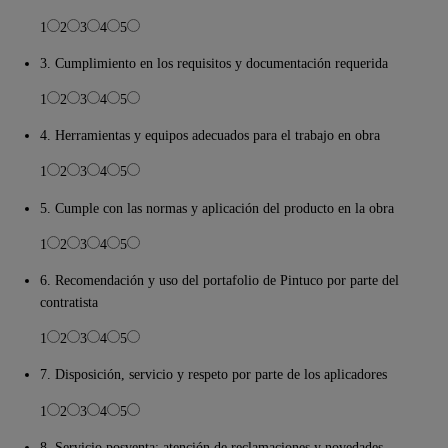
1
2
3
4
5
3. Cumplimiento en los requisitos y documentación requerida
1
2
3
4
5
4. Herramientas y equipos adecuados para el trabajo en obra
1
2
3
4
5
5. Cumple con las normas y aplicación del producto en la obra
1
2
3
4
5
6. Recomendación y uso del portafolio de Pintuco por parte del
contratista
1
2
3
4
5
7. Disposición, servicio y respeto por parte de los aplicadores
1
2
3
4
5
8. Servicio posventa: atención de reclamaciones y novedades