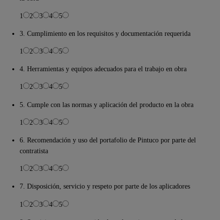
1
2
3
4
5
3. Cumplimiento en los requisitos y documentación requerida
1
2
3
4
5
4. Herramientas y equipos adecuados para el trabajo en obra
1
2
3
4
5
5. Cumple con las normas y aplicación del producto en la obra
1
2
3
4
5
6. Recomendación y uso del portafolio de Pintuco por parte del
contratista
1
2
3
4
5
7. Disposición, servicio y respeto por parte de los aplicadores
1
2
3
4
5