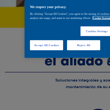
We respect your privacy.
By clicking “Accept All Cookies”, you agree to the storing of cookies 
analyze site usage, and assist in our marketing efforts.
Cookie Statem
Cookies Settings
Accept All Cookies
Reject All
Soluciones integrales y sos
mantenimiento de su e