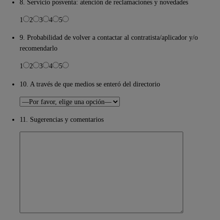
8. Servicio posventa: atención de reclamaciones y novedades
1
2
3
4
5
9. Probabilidad de volver a contactar al contratista/aplicador y/o
recomendarlo
1
2
3
4
5
10. A través de que medios se enteró del directorio
11. Sugerencias y comentarios