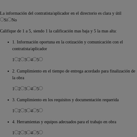
La información del contratista/aplicador en el directorio es clara y útil
Si
No
Califique de 1 a 5, siendo 1 la calificación mas baja y 5 la mas alta:
1. Información oportuna en la cotización y comunicación con el
contratista/aplicador
1
2
3
4
5
2. Cumplimiento en el tiempo de entrega acordado para finalización de
la obra
1
2
3
4
5
3. Cumplimiento en los requisitos y documentación requerida
1
2
3
4
5
4. Herramientas y equipos adecuados para el trabajo en obra
1
2
3
4
5