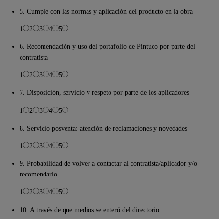
5. Cumple con las normas y aplicación del producto en la obra
1
2
3
4
5
6. Recomendación y uso del portafolio de Pintuco por parte del
contratista
1
2
3
4
5
7. Disposición, servicio y respeto por parte de los aplicadores
1
2
3
4
5
8. Servicio posventa: atención de reclamaciones y novedades
1
2
3
4
5
9. Probabilidad de volver a contactar al contratista/aplicador y/o
recomendarlo
1
2
3
4
5
10. A través de que medios se enteró del directorio