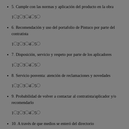
5. Cumple con las normas y aplicación del producto en la obra
1
2
3
4
5
6. Recomendación y uso del portafolio de Pintuco por parte del
contratista
1
2
3
4
5
7. Disposición, servicio y respeto por parte de los aplicadores
1
2
3
4
5
8. Servicio posventa: atención de reclamaciones y novedades
1
2
3
4
5
9. Probabilidad de volver a contactar al contratista/aplicador y/o
recomendarlo
1
2
3
4
5
10. A través de que medios se enteró del directorio