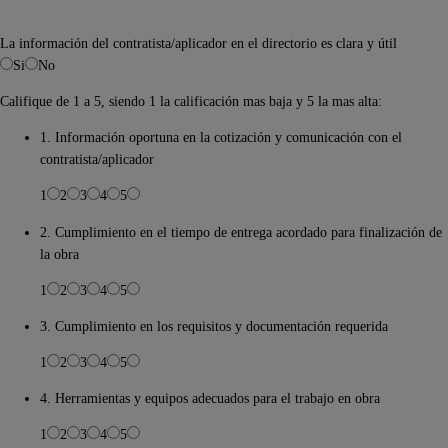
La información del contratista/aplicador en el directorio es clara y útil
Si
No
Califique de 1 a 5, siendo 1 la calificación mas baja y 5 la mas alta:
1. Información oportuna en la cotización y comunicación con el
contratista/aplicador
1
2
3
4
5
2. Cumplimiento en el tiempo de entrega acordado para finalización de
la obra
1
2
3
4
5
3. Cumplimiento en los requisitos y documentación requerida
1
2
3
4
5
4. Herramientas y equipos adecuados para el trabajo en obra
1
2
3
4
5