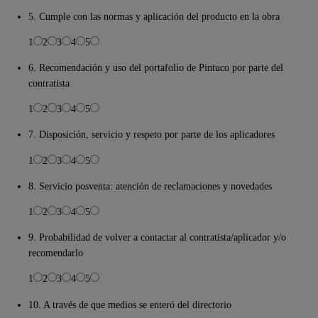
5. Cumple con las normas y aplicación del producto en la obra
1
2
3
4
5
6. Recomendación y uso del portafolio de Pintuco por parte del
contratista
1
2
3
4
5
7. Disposición, servicio y respeto por parte de los aplicadores
1
2
3
4
5
8. Servicio posventa: atención de reclamaciones y novedades
1
2
3
4
5
9. Probabilidad de volver a contactar al contratista/aplicador y/o
recomendarlo
1
2
3
4
5
10. A través de que medios se enteró del directorio