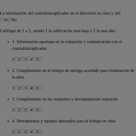
La información del contratista/aplicador en el directorio es clara y útil
Si
No
Califique de 1 a 5, siendo 1 la calificación mas baja y 5 la mas alta:
1. Información oportuna en la cotización y comunicación con el
contratista/aplicador
1
2
3
4
5
2. Cumplimiento en el tiempo de entrega acordado para finalización de
la obra
1
2
3
4
5
3. Cumplimiento en los requisitos y documentación requerida
1
2
3
4
5
4. Herramientas y equipos adecuados para el trabajo en obra
1
2
3
4
5