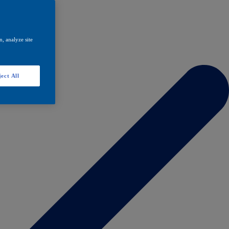
, analyze site
ect All