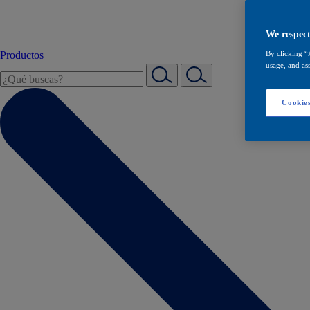
We respect
Productos
By clicking “
usage, and ass
Cookies