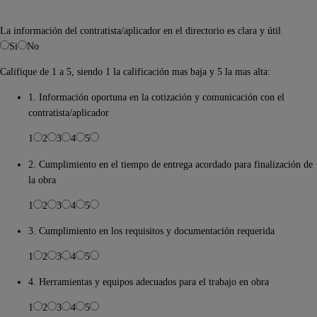
La información del contratista/aplicador en el directorio es clara y útil
Si
No
Califique de 1 a 5, siendo 1 la calificación mas baja y 5 la mas alta:
1. Información oportuna en la cotización y comunicación con el
contratista/aplicador
1
2
3
4
5
2. Cumplimiento en el tiempo de entrega acordado para finalización de
la obra
1
2
3
4
5
3. Cumplimiento en los requisitos y documentación requerida
1
2
3
4
5
4. Herramientas y equipos adecuados para el trabajo en obra
1
2
3
4
5