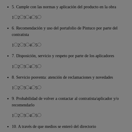
5. Cumple con las normas y aplicación del producto en la obra
1
2
3
4
5
6. Recomendación y uso del portafolio de Pintuco por parte del
contratista
1
2
3
4
5
7. Disposición, servicio y respeto por parte de los aplicadores
1
2
3
4
5
8. Servicio posventa: atención de reclamaciones y novedades
1
2
3
4
5
9. Probabilidad de volver a contactar al contratista/aplicador y/o
recomendarlo
1
2
3
4
5
10. A través de que medios se enteró del directorio