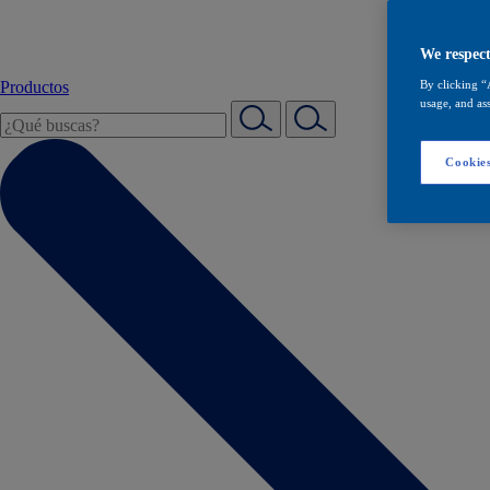
We respect
Productos
By clicking “
usage, and ass
Cookies