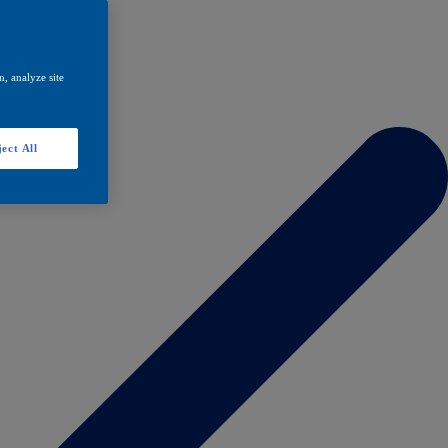
, analyze site
ect All