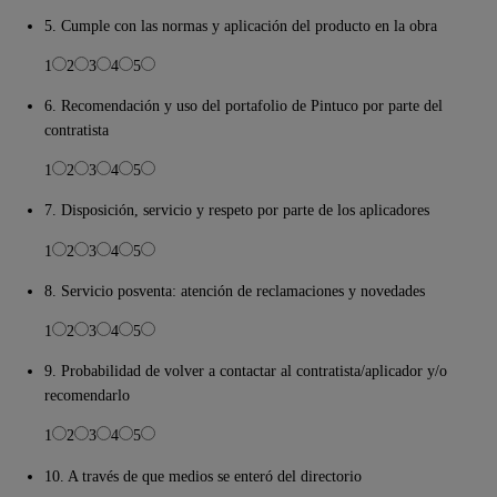
5. Cumple con las normas y aplicación del producto en la obra
1
2
3
4
5
6. Recomendación y uso del portafolio de Pintuco por parte del
contratista
1
2
3
4
5
7. Disposición, servicio y respeto por parte de los aplicadores
1
2
3
4
5
8. Servicio posventa: atención de reclamaciones y novedades
1
2
3
4
5
9. Probabilidad de volver a contactar al contratista/aplicador y/o
recomendarlo
1
2
3
4
5
10. A través de que medios se enteró del directorio