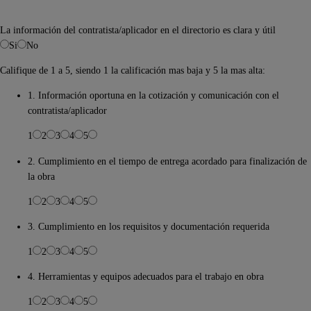
La información del contratista/aplicador en el directorio es clara y útil
Si
No
Califique de 1 a 5, siendo 1 la calificación mas baja y 5 la mas alta:
1. Información oportuna en la cotización y comunicación con el
contratista/aplicador
1
2
3
4
5
2. Cumplimiento en el tiempo de entrega acordado para finalización de
la obra
1
2
3
4
5
3. Cumplimiento en los requisitos y documentación requerida
1
2
3
4
5
4. Herramientas y equipos adecuados para el trabajo en obra
1
2
3
4
5