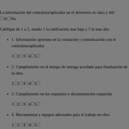
La información del contratista/aplicador en el directorio es clara y útil
Si
No
Califique de 1 a 5, siendo 1 la calificación mas baja y 5 la mas alta:
1. Información oportuna en la cotización y comunicación con el
contratista/aplicador
1
2
3
4
5
2. Cumplimiento en el tiempo de entrega acordado para finalización de
la obra
1
2
3
4
5
3. Cumplimiento en los requisitos y documentación requerida
1
2
3
4
5
4. Herramientas y equipos adecuados para el trabajo en obra
1
2
3
4
5