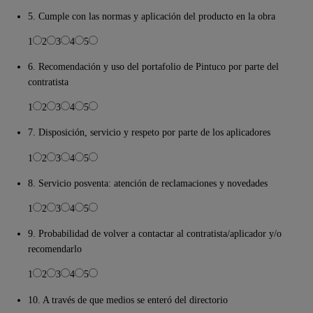
5. Cumple con las normas y aplicación del producto en la obra
1
2
3
4
5
6. Recomendación y uso del portafolio de Pintuco por parte del
contratista
1
2
3
4
5
7. Disposición, servicio y respeto por parte de los aplicadores
1
2
3
4
5
8. Servicio posventa: atención de reclamaciones y novedades
1
2
3
4
5
9. Probabilidad de volver a contactar al contratista/aplicador y/o
recomendarlo
1
2
3
4
5
10. A través de que medios se enteró del directorio