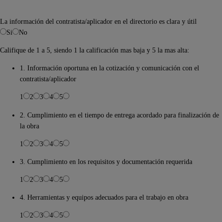
La información del contratista/aplicador en el directorio es clara y útil
Si
No
Califique de 1 a 5, siendo 1 la calificación mas baja y 5 la mas alta:
1. Información oportuna en la cotización y comunicación con el
contratista/aplicador
1
2
3
4
5
2. Cumplimiento en el tiempo de entrega acordado para finalización de
la obra
1
2
3
4
5
3. Cumplimiento en los requisitos y documentación requerida
1
2
3
4
5
4. Herramientas y equipos adecuados para el trabajo en obra
1
2
3
4
5