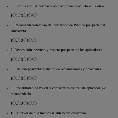
5. Cumple con las normas y aplicación del producto en la obra
1
2
3
4
5
6. Recomendación y uso del portafolio de Pintuco por parte del
contratista
1
2
3
4
5
7. Disposición, servicio y respeto por parte de los aplicadores
1
2
3
4
5
8. Servicio posventa: atención de reclamaciones y novedades
1
2
3
4
5
9. Probabilidad de volver a contactar al contratista/aplicador y/o
recomendarlo
1
2
3
4
5
10. A través de que medios se enteró del directorio