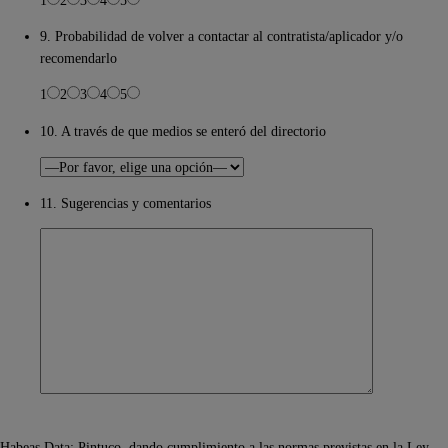
9. Probabilidad de volver a contactar al contratista/aplicador y/o
recomendarlo
1
2
3
4
5
10. A través de que medios se enteró del directorio
11. Sugerencias y comentarios
Habeas Data: Pintuco, dando cumplimiento a las normas previstas en la Ley