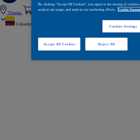
By clicking “Accept All Cookies”, you agree to the storing of cookies 
analyze site usage, and assist in our marketing efforts.
Cookie Statem
Tiendas
Colombia
Cookies Settings
Accept All Cookies
Reject All