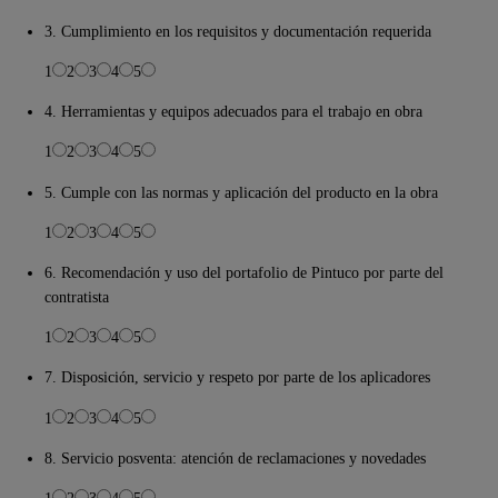
3. Cumplimiento en los requisitos y documentación requerida
1
2
3
4
5
4. Herramientas y equipos adecuados para el trabajo en obra
1
2
3
4
5
5. Cumple con las normas y aplicación del producto en la obra
1
2
3
4
5
6. Recomendación y uso del portafolio de Pintuco por parte del
contratista
1
2
3
4
5
7. Disposición, servicio y respeto por parte de los aplicadores
1
2
3
4
5
8. Servicio posventa: atención de reclamaciones y novedades
1
2
3
4
5