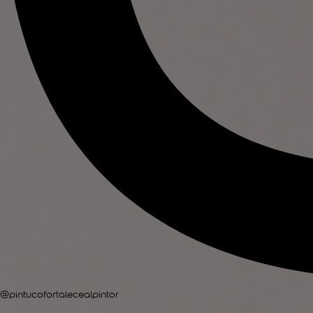
@pintucofortalecealpintor