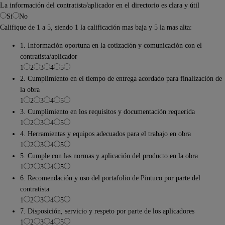
La información del contratista/aplicador en el directorio es clara y útil
Si
No
Califique de 1 a 5, siendo 1 la calificación mas baja y 5 la mas alta:
1. Información oportuna en la cotización y comunicación con el
contratista/aplicador
1
2
3
4
5
2. Cumplimiento en el tiempo de entrega acordado para finalización de
la obra
1
2
3
4
5
3. Cumplimiento en los requisitos y documentación requerida
1
2
3
4
5
4. Herramientas y equipos adecuados para el trabajo en obra
1
2
3
4
5
5. Cumple con las normas y aplicación del producto en la obra
1
2
3
4
5
6. Recomendación y uso del portafolio de Pintuco por parte del
contratista
1
2
3
4
5
7. Disposición, servicio y respeto por parte de los aplicadores
1
2
3
4
5