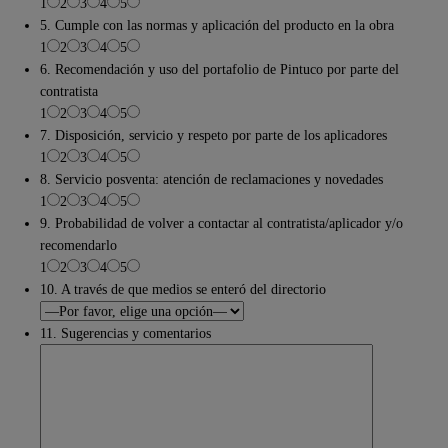
1
2
3
4
5
5. Cumple con las normas y aplicación del producto en la obra
1
2
3
4
5
6. Recomendación y uso del portafolio de Pintuco por parte del
contratista
1
2
3
4
5
7. Disposición, servicio y respeto por parte de los aplicadores
1
2
3
4
5
8. Servicio posventa: atención de reclamaciones y novedades
1
2
3
4
5
9. Probabilidad de volver a contactar al contratista/aplicador y/o
recomendarlo
1
2
3
4
5
10. A través de que medios se enteró del directorio
11. Sugerencias y comentarios