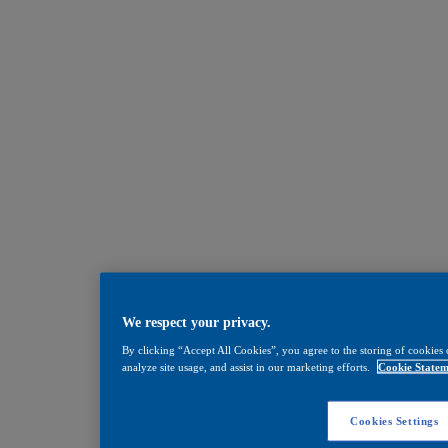
We respect your privacy.
By clicking “Accept All Cookies”, you agree to the storing of cookies 
analyze site usage, and assist in our marketing efforts.
Cookie Statem
Cookies Settings