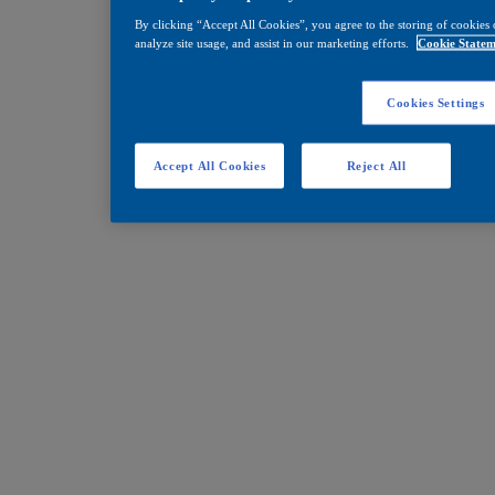
By clicking “Accept All Cookies”, you agree to the storing of cookies 
analyze site usage, and assist in our marketing efforts.
Cookie Statem
Cookies Settings
Accept All Cookies
Reject All