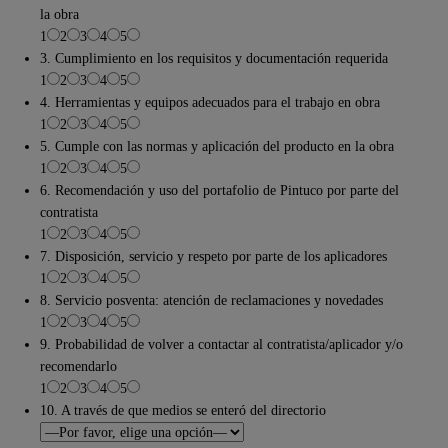
la obra
1
2
3
4
5
3. Cumplimiento en los requisitos y documentación requerida
1
2
3
4
5
4. Herramientas y equipos adecuados para el trabajo en obra
1
2
3
4
5
5. Cumple con las normas y aplicación del producto en la obra
1
2
3
4
5
6. Recomendación y uso del portafolio de Pintuco por parte del
contratista
1
2
3
4
5
7. Disposición, servicio y respeto por parte de los aplicadores
1
2
3
4
5
8. Servicio posventa: atención de reclamaciones y novedades
1
2
3
4
5
9. Probabilidad de volver a contactar al contratista/aplicador y/o
recomendarlo
1
2
3
4
5
10. A través de que medios se enteró del directorio