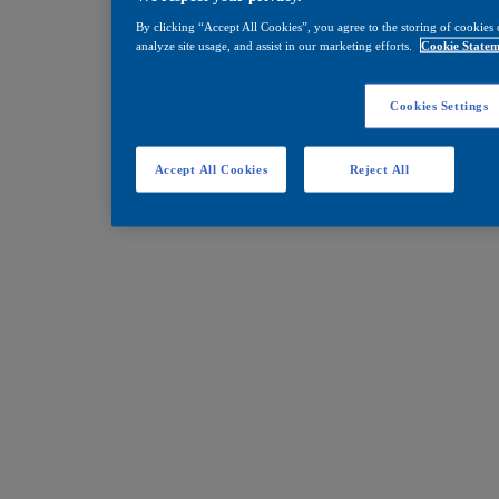
By clicking “Accept All Cookies”, you agree to the storing of cookies 
analyze site usage, and assist in our marketing efforts.
Cookie Statem
Cookies Settings
Accept All Cookies
Reject All