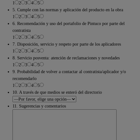
1
2
3
4
5
5. Cumple con las normas y aplicación del producto en la obra
1
2
3
4
5
6. Recomendación y uso del portafolio de Pintuco por parte del
contratista
1
2
3
4
5
7. Disposición, servicio y respeto por parte de los aplicadores
1
2
3
4
5
8. Servicio posventa: atención de reclamaciones y novedades
1
2
3
4
5
9. Probabilidad de volver a contactar al contratista/aplicador y/o
recomendarlo
1
2
3
4
5
10. A través de que medios se enteró del directorio
11. Sugerencias y comentarios