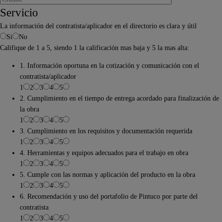
Servicio
La información del contratista/aplicador en el directorio es clara y útil
Si
No
Califique de 1 a 5, siendo 1 la calificación mas baja y 5 la mas alta:
1. Información oportuna en la cotización y comunicación con el
contratista/aplicador
1
2
3
4
5
2. Cumplimiento en el tiempo de entrega acordado para finalización de
la obra
1
2
3
4
5
3. Cumplimiento en los requisitos y documentación requerida
1
2
3
4
5
4. Herramientas y equipos adecuados para el trabajo en obra
1
2
3
4
5
5. Cumple con las normas y aplicación del producto en la obra
1
2
3
4
5
6. Recomendación y uso del portafolio de Pintuco por parte del
contratista
1
2
3
4
5