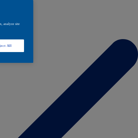
, analyze site
ect All