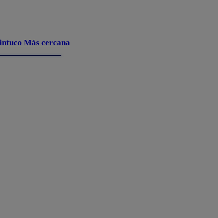
intuco Más cercana
FDS – Permex base