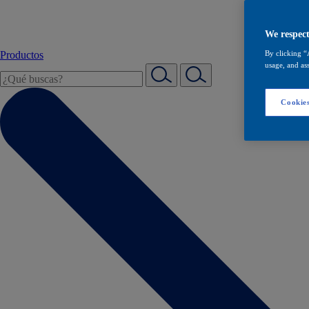
We respect
Productos
By clicking “
usage, and ass
Cookies