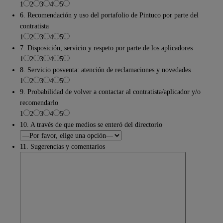
1
2
3
4
5
6. Recomendación y uso del portafolio de Pintuco por parte del
contratista
1
2
3
4
5
7. Disposición, servicio y respeto por parte de los aplicadores
1
2
3
4
5
8. Servicio posventa: atención de reclamaciones y novedades
1
2
3
4
5
9. Probabilidad de volver a contactar al contratista/aplicador y/o
recomendarlo
1
2
3
4
5
10. A través de que medios se enteró del directorio
11. Sugerencias y comentarios