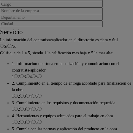
Servicio
La información del contratista/aplicador en el directorio es clara y útil
Si
No
Califique de 1 a 5, siendo 1 la calificación mas baja y 5 la mas alta:
1. Información oportuna en la cotización y comunicación con el
contratista/aplicador
1
2
3
4
5
2. Cumplimiento en el tiempo de entrega acordado para finalización de
la obra
1
2
3
4
5
3. Cumplimiento en los requisitos y documentación requerida
1
2
3
4
5
4. Herramientas y equipos adecuados para el trabajo en obra
1
2
3
4
5
5. Cumple con las normas y aplicación del producto en la obra