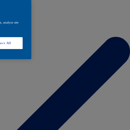
, analyze site
ect All