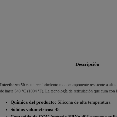
descripción
Intertherm 50
es un recubrimiento monocomponente resistente a altas t
de hasta 540 °C (1004 °F). La tecnología de reticulación que cura con 
Química del producto:
Silicona de alta temperatura
Sólidos volumétricos:
45
Contenido de COV (método EPA):
495 gramos por lit