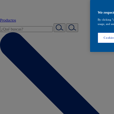
We respect
Productos
By clicking “
usage, and ass
Cookies