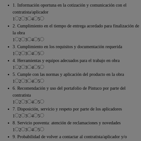
1. Información oportuna en la cotización y comunicación con el
contratista/aplicador
1
2
3
4
5
2. Cumplimiento en el tiempo de entrega acordado para finalización de
la obra
1
2
3
4
5
3. Cumplimiento en los requisitos y documentación requerida
1
2
3
4
5
4. Herramientas y equipos adecuados para el trabajo en obra
1
2
3
4
5
5. Cumple con las normas y aplicación del producto en la obra
1
2
3
4
5
6. Recomendación y uso del portafolio de Pintuco por parte del
contratista
1
2
3
4
5
7. Disposición, servicio y respeto por parte de los aplicadores
1
2
3
4
5
8. Servicio posventa: atención de reclamaciones y novedades
1
2
3
4
5
9. Probabilidad de volver a contactar al contratista/aplicador y/o