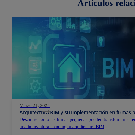
artículos
rela
Marzo 21, 2024
Arquitectura BIM y su implementación en firmas
Descubre cómo las firmas pequeñas pueden transformar su e
una innovadora tecnología: arquitectura BIM