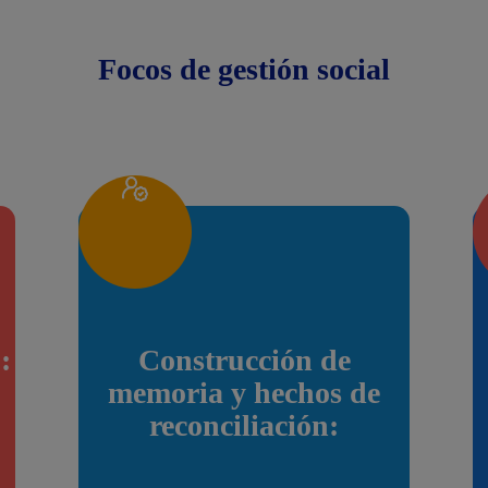
Focos de gestión social
:
Construcción de
memoria y hechos de
reconciliación: