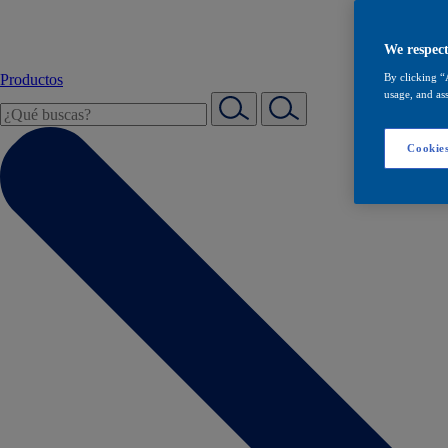
We respect
Productos
By clicking “
usage, and ass
Cookies