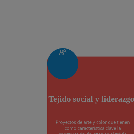
Tejido social y liderazgo
Proyectos de arte y color que tienen
como característica clave la