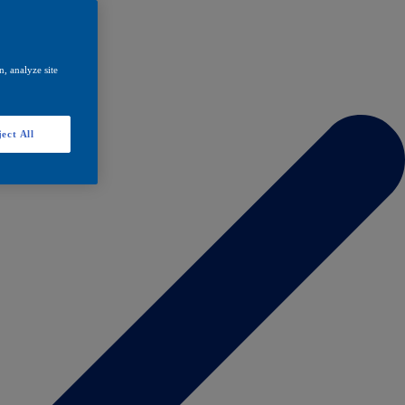
, analyze site
ect All