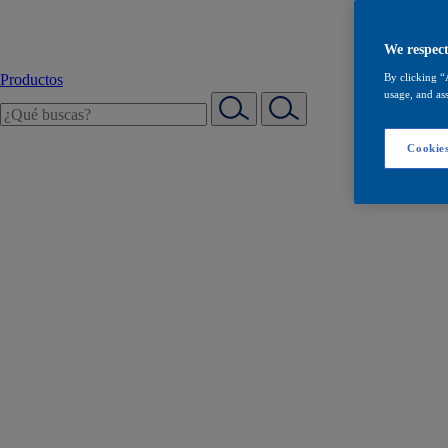
We respect
Productos
By clicking “
usage, and ass
Cookies