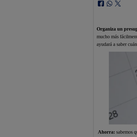
Organiza un presu
mucho más fácilmente 
ayudará a saber cuán
Ahorra:
sabemos que