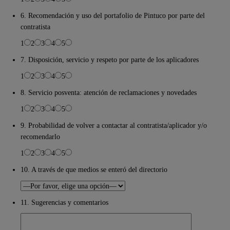
6. Recomendación y uso del portafolio de Pintuco por parte del
contratista
1
2
3
4
5
7. Disposición, servicio y respeto por parte de los aplicadores
1
2
3
4
5
8. Servicio posventa: atención de reclamaciones y novedades
1
2
3
4
5
9. Probabilidad de volver a contactar al contratista/aplicador y/o
recomendarlo
1
2
3
4
5
10. A través de que medios se enteró del directorio
11. Sugerencias y comentarios