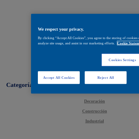
We respect your privacy.
By clicking “Accept All Cookies”, you agree to the storing of cookies 
analyze site usage, and assist in our marketing efforts.
Cookie Statem
Cookies Settings
Accept All Cookies
Reject All
Categorías
Decoración
Construcción
Industrial