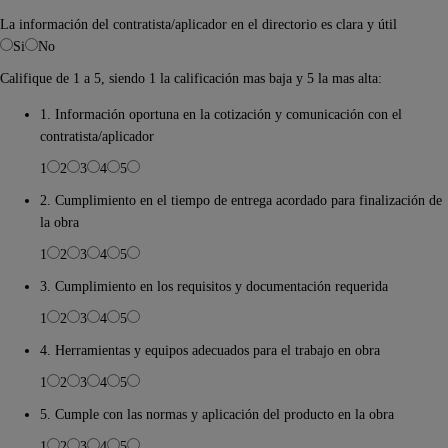
La información del contratista/aplicador en el directorio es clara y útil
Si
No
Califique de 1 a 5, siendo 1 la calificación mas baja y 5 la mas alta:
1. Información oportuna en la cotización y comunicación con el
contratista/aplicador
1
2
3
4
5
2. Cumplimiento en el tiempo de entrega acordado para finalización de
la obra
1
2
3
4
5
3. Cumplimiento en los requisitos y documentación requerida
1
2
3
4
5
4. Herramientas y equipos adecuados para el trabajo en obra
1
2
3
4
5
5. Cumple con las normas y aplicación del producto en la obra
1
2
3
4
5