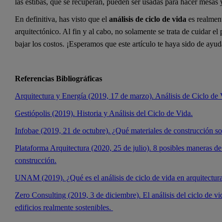
las estibas, que se recuperan, pueden ser usadas para hacer mesas y 
En definitiva, has visto que el
análisis de ciclo de vida
es realment
arquitectónico. Al fin y al cabo, no solamente se trata de cuidar el
bajar los costos. ¡Esperamos que este artículo te haya sido de ayud
Referencias Bibliográficas
Arquitectura y Energía (2019, 17 de marzo). Análisis de Ciclo de 
Gestiópolis (2019). Historia y Análisis del Ciclo de Vida.
Infobae (2019, 21 de octubre). ¿Qué materiales de construcción son
Plataforma Arquitectura (2020, 25 de julio). 8 posibles maneras de u
construcción.
UNAM (2019). ¿Qué es el análisis de ciclo de vida en arquitectur
Zero Consulting (2019, 3 de diciembre). El análisis del ciclo de vi
edificios realmente sostenibles.