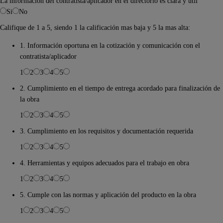
La información del contratista/aplicador en el directorio es clara y útil
Si
No
Califique de 1 a 5, siendo 1 la calificación mas baja y 5 la mas alta:
1. Información oportuna en la cotización y comunicación con el
contratista/aplicador
1
2
3
4
5
2. Cumplimiento en el tiempo de entrega acordado para finalización de
la obra
1
2
3
4
5
3. Cumplimiento en los requisitos y documentación requerida
1
2
3
4
5
4. Herramientas y equipos adecuados para el trabajo en obra
1
2
3
4
5
5. Cumple con las normas y aplicación del producto en la obra
1
2
3
4
5