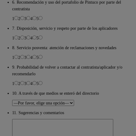
6. Recomendación y uso del portafolio de Pintuco por parte del
contratista
1
2
3
4
5
7. Disposición, servicio y respeto por parte de los aplicadores
1
2
3
4
5
8. Servicio posventa: atención de reclamaciones y novedades
1
2
3
4
5
9. Probabilidad de volver a contactar al contratista/aplicador y/o
recomendarlo
1
2
3
4
5
10. A través de que medios se enteró del directorio
11. Sugerencias y comentarios