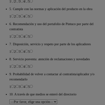
1
2
3
4
5
5. Cumple con las normas y aplicación del producto en la obra
1
2
3
4
5
6. Recomendación y uso del portafolio de Pintuco por parte del
contratista
1
2
3
4
5
7. Disposición, servicio y respeto por parte de los aplicadores
1
2
3
4
5
8. Servicio posventa: atención de reclamaciones y novedades
1
2
3
4
5
9. Probabilidad de volver a contactar al contratista/aplicador y/o
recomendarlo
1
2
3
4
5
10. A través de que medios se enteró del directorio