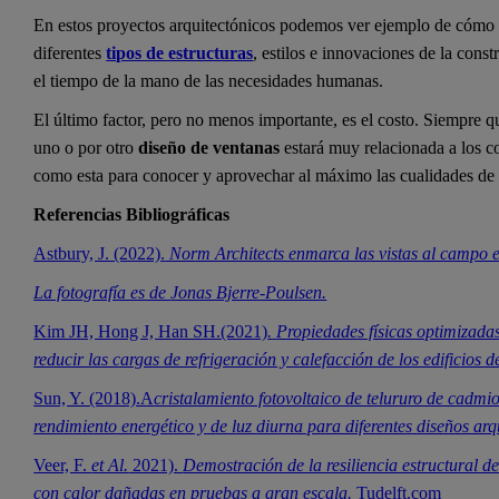
En estos proyectos arquitectónicos podemos ver ejemplo de cómo el
diferentes
tipos de estructuras
, estilos e innovaciones de la cons
el tiempo de la mano de las necesidades humanas.
El último factor, pero no menos importante, es el costo. Siempre q
uno o por otro
diseño de ventanas
estará muy relacionada a los c
como esta para conocer y aprovechar al máximo las cualidades de
Referencias Bibliográficas
Astbury, J. (2022).
Norm Architects enmarca las vistas al campo 
La fotografía es de
Jonas Bjerre-Poulsen.
Kim JH, Hong J, Han SH.(2021)
.
Propiedades físicas optimizadas
reducir las cargas de refrigeración y calefacción de los edificios d
Sun, Y. (2018).A
cristalamiento fotovoltaico de telururo de cadmi
rendimiento energético y de luz diurna para diferentes diseños arq
Veer, F.
et Al.
2021).
Demostración de la resiliencia estructural d
con calor dañadas en pruebas a gran escala.
Tudelft.com