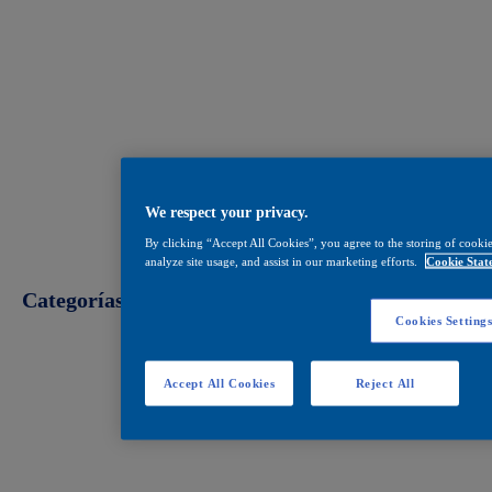
We respect your privacy.
By clicking “Accept All Cookies”, you agree to the storing of cookie
analyze site usage, and assist in our marketing efforts.
Cookie Stat
Categorías
Cookies Setting
Decoración
Accept All Cookies
Reject All
Construcción
Industrial