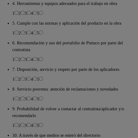
4. Herramientas y equipos adecuados para el trabajo en obra
1
2
3
4
5
5. Cumple con las normas y aplicación del producto en la obra
1
2
3
4
5
6. Recomendación y uso del portafolio de Pintuco por parte del
contratista
1
2
3
4
5
7. Disposición, servicio y respeto por parte de los aplicadores
1
2
3
4
5
8. Servicio posventa: atención de reclamaciones y novedades
1
2
3
4
5
9. Probabilidad de volver a contactar al contratista/aplicador y/o
recomendarlo
1
2
3
4
5
10. A través de que medios se enteró del directorio