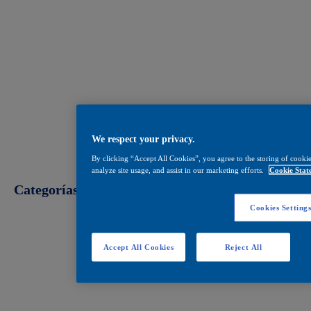
We respect your privacy.
By clicking “Accept All Cookies”, you agree to the storing of cookie
analyze site usage, and assist in our marketing efforts.
Cookie Stat
Categorías
Cookies Setting
Decoración
Accept All Cookies
Reject All
Construcción
Industrial