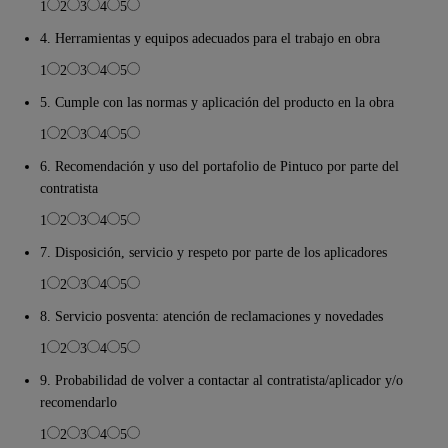
1
2
3
4
5
4. Herramientas y equipos adecuados para el trabajo en obra
1
2
3
4
5
5. Cumple con las normas y aplicación del producto en la obra
1
2
3
4
5
6. Recomendación y uso del portafolio de Pintuco por parte del
contratista
1
2
3
4
5
7. Disposición, servicio y respeto por parte de los aplicadores
1
2
3
4
5
8. Servicio posventa: atención de reclamaciones y novedades
1
2
3
4
5
9. Probabilidad de volver a contactar al contratista/aplicador y/o
recomendarlo
1
2
3
4
5