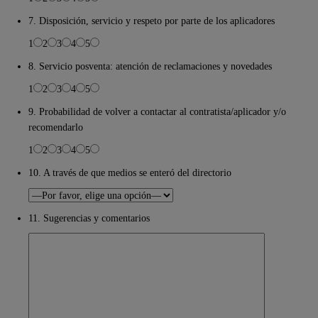
7. Disposición, servicio y respeto por parte de los aplicadores
1
2
3
4
5
8. Servicio posventa: atención de reclamaciones y novedades
1
2
3
4
5
9. Probabilidad de volver a contactar al contratista/aplicador y/o
recomendarlo
1
2
3
4
5
10. A través de que medios se enteró del directorio
11. Sugerencias y comentarios