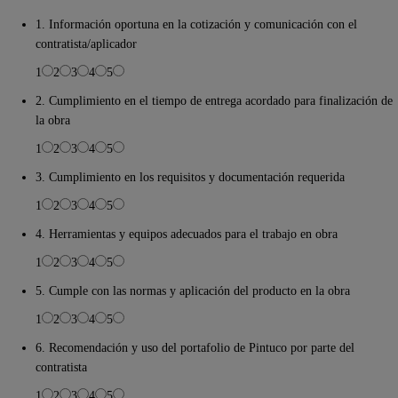
1. Información oportuna en la cotización y comunicación con el
contratista/aplicador
1
2
3
4
5
2. Cumplimiento en el tiempo de entrega acordado para finalización de
la obra
1
2
3
4
5
3. Cumplimiento en los requisitos y documentación requerida
1
2
3
4
5
4. Herramientas y equipos adecuados para el trabajo en obra
1
2
3
4
5
5. Cumple con las normas y aplicación del producto en la obra
1
2
3
4
5
6. Recomendación y uso del portafolio de Pintuco por parte del
contratista
1
2
3
4
5