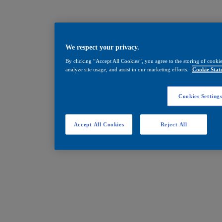
We respect your privacy.
By clicking “Accept All Cookies”, you agree to the storing of cookie
analyze site usage, and assist in our marketing efforts.
Cookie Stat
Cookies Setting
Accept All Cookies
Reject All