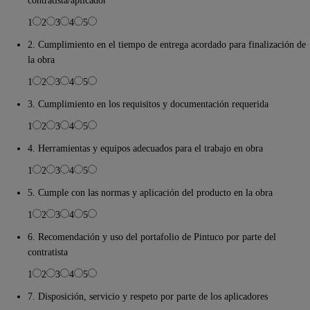
contratista/aplicador
1
2
3
4
5
2. Cumplimiento en el tiempo de entrega acordado para finalización de
la obra
1
2
3
4
5
3. Cumplimiento en los requisitos y documentación requerida
1
2
3
4
5
4. Herramientas y equipos adecuados para el trabajo en obra
1
2
3
4
5
5. Cumple con las normas y aplicación del producto en la obra
1
2
3
4
5
6. Recomendación y uso del portafolio de Pintuco por parte del
contratista
1
2
3
4
5
7. Disposición, servicio y respeto por parte de los aplicadores