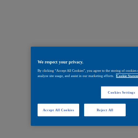
We respect your privacy.
By clicking “Accept All Cookies”, you agree to the storing of cookies 
analyze site usage, and assist in our marketing efforts.
Cookie Statem
Cookies Settings
Accept All Cookies
Reject All