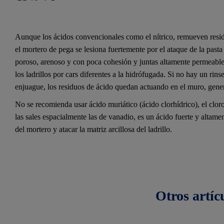
Aunque los ácidos convencionales como el nítrico, remueven resi
el mortero de pega se lesiona fuertemente por el ataque de la past
poroso, arenoso y con poca cohesión y juntas altamente permeables
los ladrillos por cars diferentes a la hidrófugada. Si no hay un r
enjuague, los residuos de ácido quedan actuando en el muro, gene
No se recomienda usar ácido muriático (ácido clorhídrico), el clor
las sales espacialmente las de vanadio, es un ácido fuerte y altame
del mortero y atacar la matriz arcillosa del ladrillo.
Otros
artíc