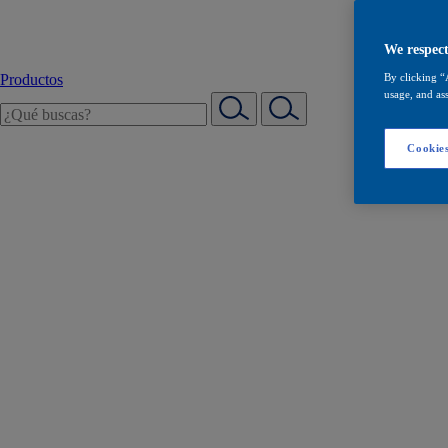
We respect
Productos
By clicking “
usage, and ass
Cookies