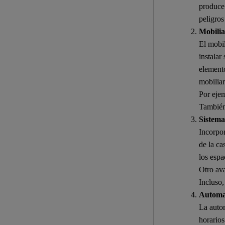
produce 
peligros
Mobiliar
El mobil
instalar
elemento
mobiliar
Por eje
También,
Sistema
Incorpor
de la ca
los espa
Otro ava
Incluso,
Automat
La autom
horarios