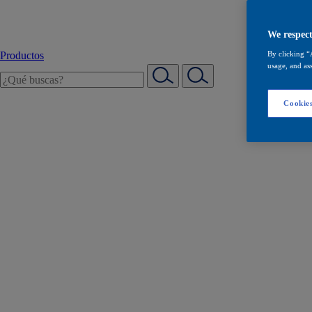
We respect
Productos
By clicking “
usage, and ass
Cookies