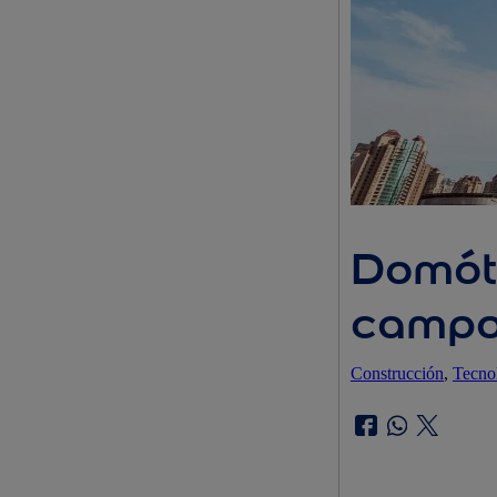
Domóti
campo 
Construcción
, 
Tecno