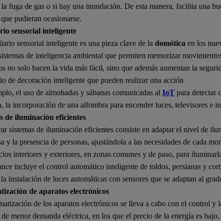
la fuga de gas o si hay una inundación. De esta manera, facilita una bu
 que pudieran ocasionarse.
io sensorial inteligente
iario sensorial inteligente es una pieza clave de la
domótica
en los nuev
 sistemas de inteligencia ambiental que permiten memorizar movimientos 
s no solo hacen la vida más fácil, sino que además aumentan la segurid
io de decoración inteligente que pueden realizar una acción
mplo, el uso de almohadas y sábanas comunicadas al
IoT
para detectar 
 la incorporación de una alfombra para encender luces, televisores e in
s de iluminación eficientes
ar sistemas de iluminación eficientes consiste en adaptar el nivel de ilu
sa y la presencia de personas, ajustándola a las necesidades de cada m
cios interiores y exteriores, en zonas comunes y de paso, para iluminarl
nce incluye el control automático inteligente de toldos, persianas y cor
 la instalación de luces automáticas con sensores que se adaptan al gra
ización de aparatos electrónicos
atización de los aparatos electrónicos se lleva a cabo con el control y
 de menor demanda eléctrica, en los que el precio de la energía es bajo