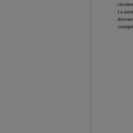
circuito
La autom
desconec
consigui