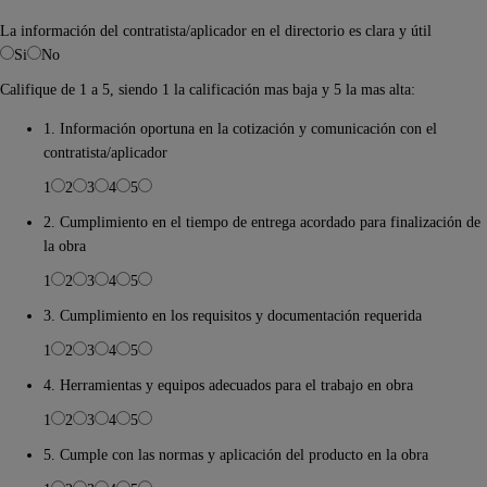
La información del contratista/aplicador en el directorio es clara y útil
Si
No
Califique de 1 a 5, siendo 1 la calificación mas baja y 5 la mas alta:
1. Información oportuna en la cotización y comunicación con el
contratista/aplicador
1
2
3
4
5
2. Cumplimiento en el tiempo de entrega acordado para finalización de
la obra
1
2
3
4
5
3. Cumplimiento en los requisitos y documentación requerida
1
2
3
4
5
4. Herramientas y equipos adecuados para el trabajo en obra
1
2
3
4
5
5. Cumple con las normas y aplicación del producto en la obra