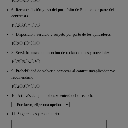
1
2
3
4
5
6. Recomendación y uso del portafolio de Pintuco por parte del
contratista
1
2
3
4
5
7. Disposición, servicio y respeto por parte de los aplicadores
1
2
3
4
5
8. Servicio posventa: atención de reclamaciones y novedades
1
2
3
4
5
9. Probabilidad de volver a contactar al contratista/aplicador y/o
recomendarlo
1
2
3
4
5
10. A través de que medios se enteró del directorio
11. Sugerencias y comentarios