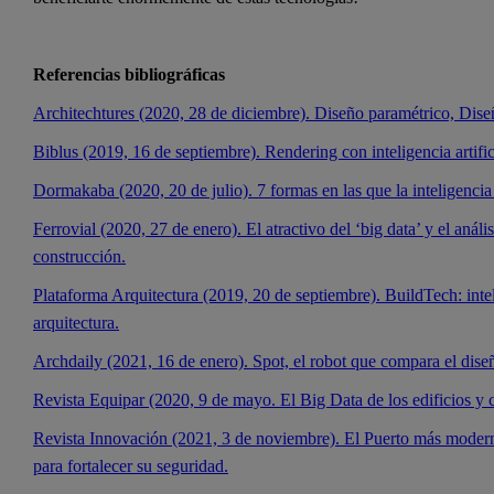
Referencias bibliográficas
Architechtures (2020, 28 de diciembre). Diseño paramétrico, Dise
Biblus (2019, 16 de septiembre). Rendering con inteligencia artifici
Dormakaba (2020, 20 de julio). 7 formas en las que la inteligencia a
Ferrovial (2020, 27 de enero). El atractivo del ‘big data’ y el anális
construcción.
Plataforma Arquitectura (2019, 20 de septiembre). BuildTech: intel
arquitectura.
Archdaily (2021, 16 de enero). Spot, el robot que compara el diseñ
Revista Equipar (2020, 9 de mayo. El Big Data de los edificios y c
Revista Innovación (2021, 3 de noviembre). El Puerto más moderno
para fortalecer su seguridad.