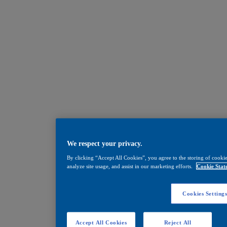
We respect your privacy.
By clicking “Accept All Cookies”, you agree to the storing of cookie
analyze site usage, and assist in our marketing efforts.
Cookie Stat
Cookies Setting
Accept All Cookies
Reject All