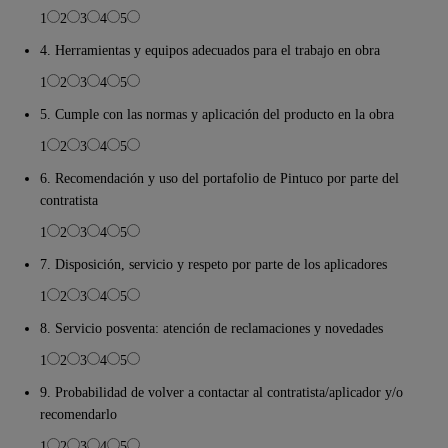
1
2
3
4
5
4. Herramientas y equipos adecuados para el trabajo en obra
1
2
3
4
5
5. Cumple con las normas y aplicación del producto en la obra
1
2
3
4
5
6. Recomendación y uso del portafolio de Pintuco por parte del
contratista
1
2
3
4
5
7. Disposición, servicio y respeto por parte de los aplicadores
1
2
3
4
5
8. Servicio posventa: atención de reclamaciones y novedades
1
2
3
4
5
9. Probabilidad de volver a contactar al contratista/aplicador y/o
recomendarlo
1
2
3
4
5