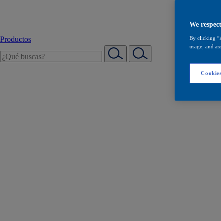
We respect
Productos
By clicking “
usage, and ass
Cookies