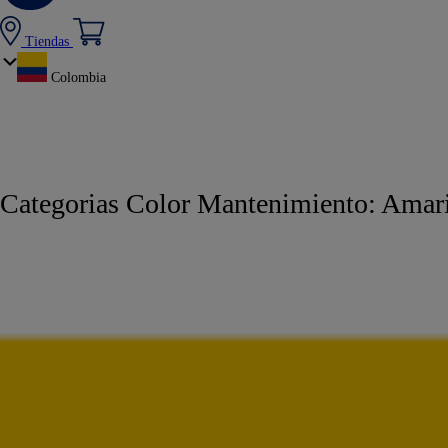
Tiendas
Colombia
Categorias Color Mantenimiento:
Amari