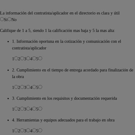
La información del contratista/aplicador en el directorio es clara y útil
Si
No
Califique de 1 a 5, siendo 1 la calificación mas baja y 5 la mas alta:
1. Información oportuna en la cotización y comunicación con el
contratista/aplicador
1
2
3
4
5
2. Cumplimiento en el tiempo de entrega acordado para finalización de
la obra
1
2
3
4
5
3. Cumplimiento en los requisitos y documentación requerida
1
2
3
4
5
4. Herramientas y equipos adecuados para el trabajo en obra
1
2
3
4
5