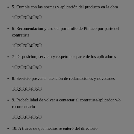
5. Cumple con las normas y aplicación del producto en la obra
1
2
3
4
5
6. Recomendación y uso del portafolio de Pintuco por parte del
contratista
1
2
3
4
5
7. Disposición, servicio y respeto por parte de los aplicadores
1
2
3
4
5
8. Servicio posventa: atención de reclamaciones y novedades
1
2
3
4
5
9. Probabilidad de volver a contactar al contratista/aplicador y/o
recomendarlo
1
2
3
4
5
10. A través de que medios se enteró del directorio