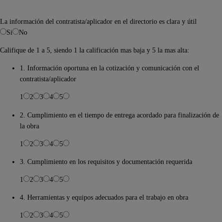
La información del contratista/aplicador en el directorio es clara y útil
Si
No
Califique de 1 a 5, siendo 1 la calificación mas baja y 5 la mas alta:
1. Información oportuna en la cotización y comunicación con el
contratista/aplicador
1
2
3
4
5
2. Cumplimiento en el tiempo de entrega acordado para finalización de
la obra
1
2
3
4
5
3. Cumplimiento en los requisitos y documentación requerida
1
2
3
4
5
4. Herramientas y equipos adecuados para el trabajo en obra
1
2
3
4
5