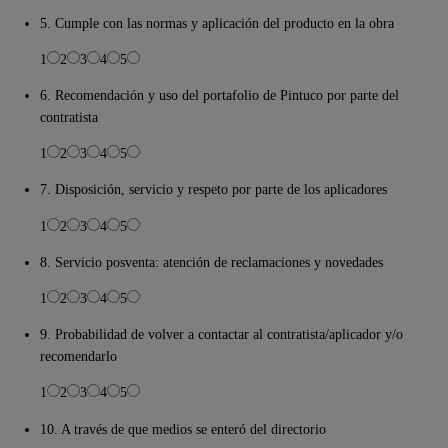
5. Cumple con las normas y aplicación del producto en la obra
1
2
3
4
5
6. Recomendación y uso del portafolio de Pintuco por parte del
contratista
1
2
3
4
5
7. Disposición, servicio y respeto por parte de los aplicadores
1
2
3
4
5
8. Servicio posventa: atención de reclamaciones y novedades
1
2
3
4
5
9. Probabilidad de volver a contactar al contratista/aplicador y/o
recomendarlo
1
2
3
4
5
10. A través de que medios se enteró del directorio