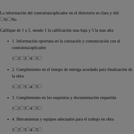
La información del contratista/aplicador en el directorio es clara y útil
Si
No
Califique de 1 a 5, siendo 1 la calificación mas baja y 5 la mas alta:
1. Información oportuna en la cotización y comunicación con el
contratista/aplicador
1
2
3
4
5
2. Cumplimiento en el tiempo de entrega acordado para finalización de
la obra
1
2
3
4
5
3. Cumplimiento en los requisitos y documentación requerida
1
2
3
4
5
4. Herramientas y equipos adecuados para el trabajo en obra
1
2
3
4
5