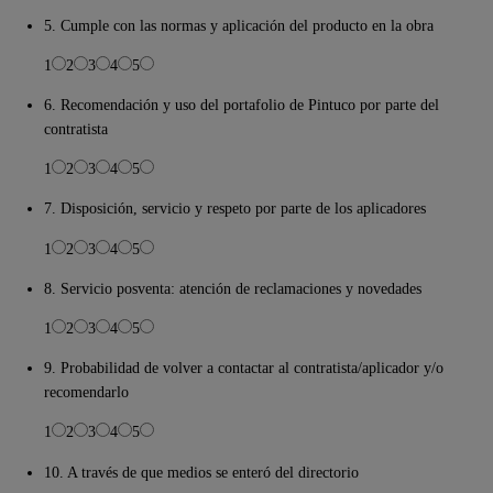
5. Cumple con las normas y aplicación del producto en la obra
1
2
3
4
5
6. Recomendación y uso del portafolio de Pintuco por parte del
contratista
1
2
3
4
5
7. Disposición, servicio y respeto por parte de los aplicadores
1
2
3
4
5
8. Servicio posventa: atención de reclamaciones y novedades
1
2
3
4
5
9. Probabilidad de volver a contactar al contratista/aplicador y/o
recomendarlo
1
2
3
4
5
10. A través de que medios se enteró del directorio