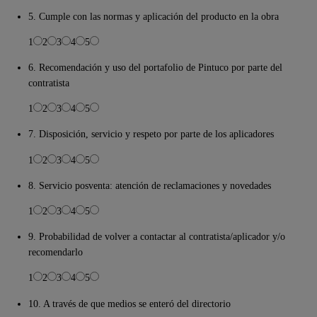
5. Cumple con las normas y aplicación del producto en la obra
1
2
3
4
5
6. Recomendación y uso del portafolio de Pintuco por parte del
contratista
1
2
3
4
5
7. Disposición, servicio y respeto por parte de los aplicadores
1
2
3
4
5
8. Servicio posventa: atención de reclamaciones y novedades
1
2
3
4
5
9. Probabilidad de volver a contactar al contratista/aplicador y/o
recomendarlo
1
2
3
4
5
10. A través de que medios se enteró del directorio