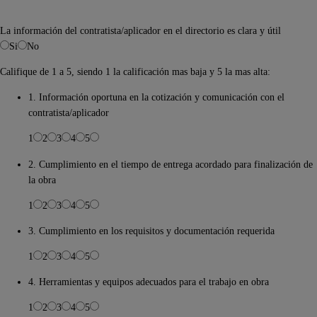
La información del contratista/aplicador en el directorio es clara y útil
Si
No
Califique de 1 a 5, siendo 1 la calificación mas baja y 5 la mas alta:
1. Información oportuna en la cotización y comunicación con el
contratista/aplicador
1
2
3
4
5
2. Cumplimiento en el tiempo de entrega acordado para finalización de
la obra
1
2
3
4
5
3. Cumplimiento en los requisitos y documentación requerida
1
2
3
4
5
4. Herramientas y equipos adecuados para el trabajo en obra
1
2
3
4
5